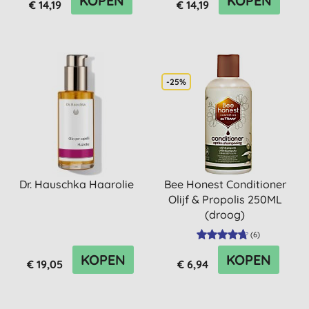
KOPEN
KOPEN
€ 14,19
€ 14,19
-25%
Dr. Hauschka Haarolie
Bee Honest Conditioner
Olijf & Propolis 250ML
(droog)
(
6
)
KOPEN
KOPEN
€ 19,05
€ 6,94