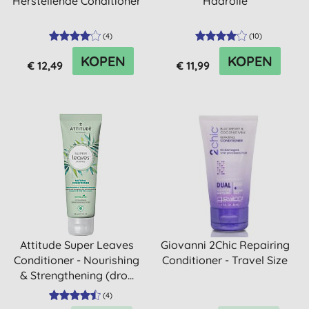
Herstellende Conditioner
Haarolie
(
4
)
(
10
)
KOPEN
KOPEN
€ 12,49
€ 11,99
Attitude Super Leaves
Giovanni 2Chic Repairing
Conditioner - Nourishing
Conditioner - Travel Size
& Strengthening (dro...
(
4
)