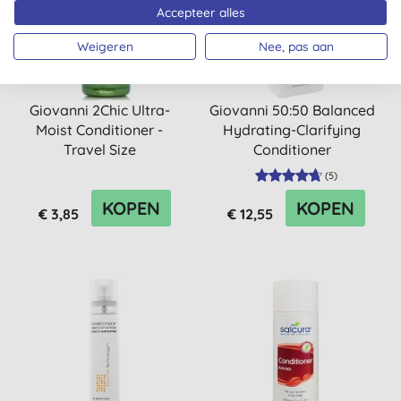
Accepteer alles
Weigeren
Nee, pas aan
Giovanni 2Chic Ultra-
Giovanni 50:50 Balanced
Moist Conditioner -
Hydrating-Clarifying
Travel Size
Conditioner
(
5
)
KOPEN
KOPEN
€ 3,85
€ 12,55