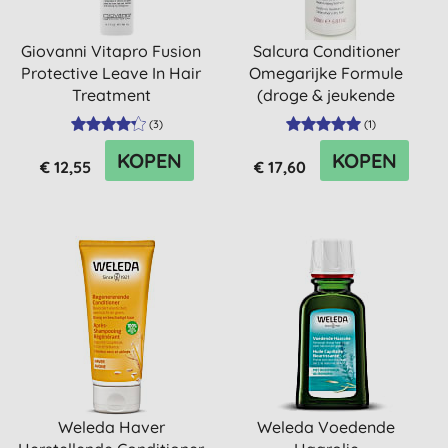
Giovanni Vitapro Fusion
Salcura Conditioner
Protective Leave In Hair
Omegarijke Formule
Treatment
(droge & jeukende
hoofdhuid)
(
3
)
(
1
)
KOPEN
KOPEN
€ 12,55
€ 17,60
Weleda Haver
Weleda Voedende