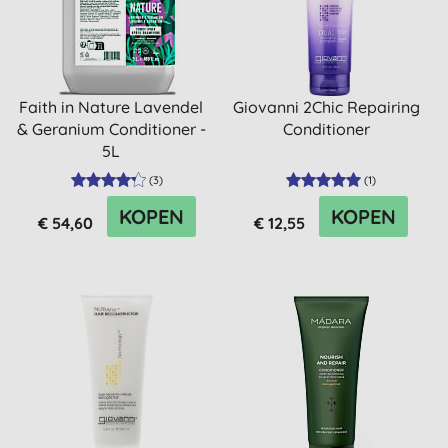
Faith in Nature Lavendel
Giovanni 2Chic Repairing
& Geranium Conditioner -
Conditioner
5L
(
3
)
(
1
)
KOPEN
KOPEN
€ 54,60
€ 12,55