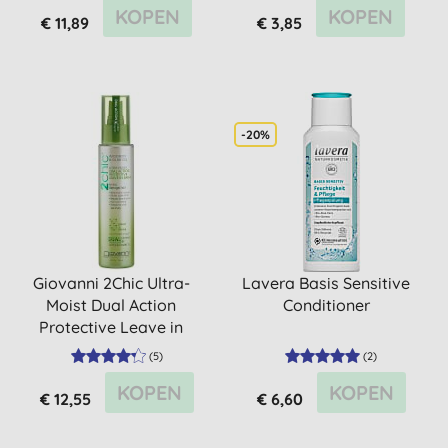
KOPEN
KOPEN
€ 11,89
€ 3,85
-20%
Giovanni 2Chic Ultra-
Lavera Basis Sensitive
Moist Dual Action
Conditioner
Protective Leave in
Spray
(
5
)
(
2
)
KOPEN
KOPEN
€ 12,55
€ 6,60