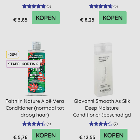
(
3
)
(
5
)
KOPEN
KOPEN
€ 3,85
€ 8,25
-20%
STAPELKORTING
Faith in Nature Aloë Vera
Giovanni Smooth As Silk
Conditioner (normaal tot
Deep Moisture
droog haar)
Conditioner (beschadigd
haar)
(
4
)
(
7
)
KOPEN
KOPEN
€ 5,76
€ 12,55