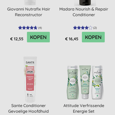
Giovanni Nutrafix Hair
Madara Nourish & Repair
Reconstructor
Conditioner
(
4
)
(
2
)
KOPEN
KOPEN
€ 12,55
€ 16,45
Sante Conditioner
Attitude Verfrissende
Gevoelige Hoofdhuid
Energie Set