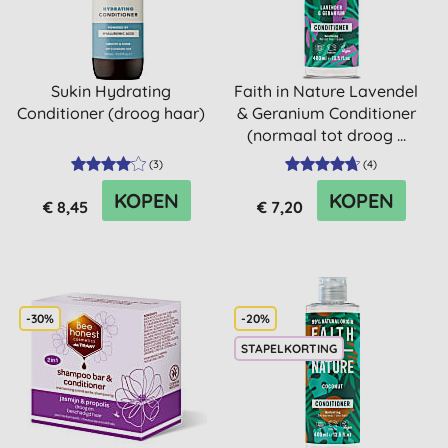
Sukin Hydrating
Faith in Nature Lavendel
Conditioner (droog haar)
& Geranium Conditioner
(normaal tot droog ...
(
3
)
(
4
)
KOPEN
KOPEN
€ 8,45
€ 7,20
-30%
-20%
STAPELKORTING