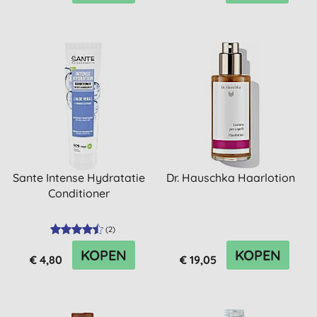
Sante Intense Hydratatie
Dr. Hauschka Haarlotion
Conditioner
(
2
)
KOPEN
KOPEN
€ 4,80
€ 19,05