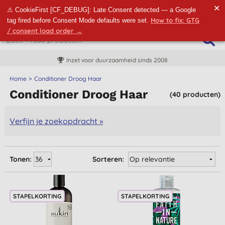
✕
⚠ CookieFirst [CF_DEBUG]: Late Consent detected — a Google
How to fix: GTG
tag fired before Consent Mode defaults were set.
/ consent load order →
Inzet voor duurzaamheid sinds 2008
Home
Conditioner Droog Haar
Conditioner Droog Haar
(40 producten)
Verfijn je zoekopdracht »
Tonen:
Sorteren:
STAPELKORTING
STAPELKORTING