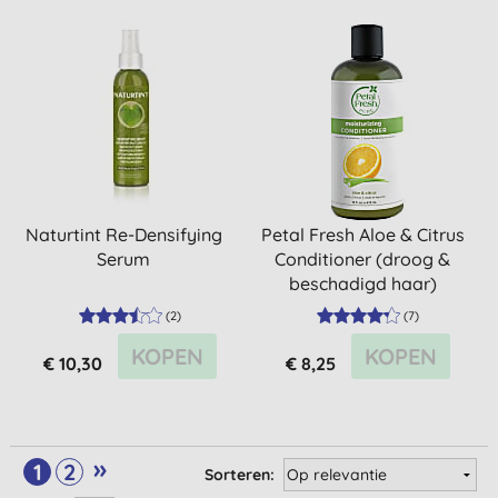
Naturtint Re-Densifying
Petal Fresh Aloe & Citrus
Serum
Conditioner (droog &
beschadigd haar)
(
2
)
(
7
)
KOPEN
KOPEN
€ 10,30
€ 8,25
»
1
2
Sorteren: