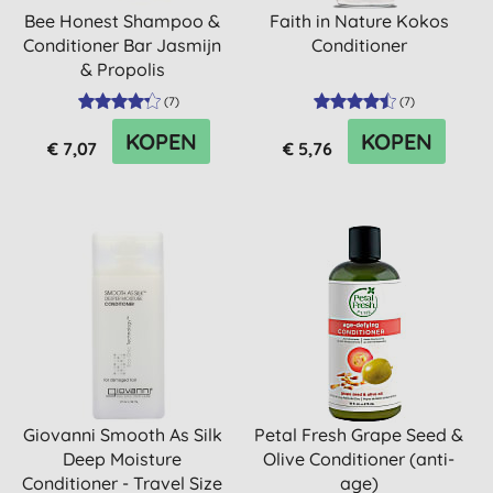
Bee Honest Shampoo &
Faith in Nature Kokos
Conditioner Bar Jasmijn
Conditioner
& Propolis
(
7
)
(
7
)
KOPEN
KOPEN
€ 7,07
€ 5,76
Giovanni Smooth As Silk
Petal Fresh Grape Seed &
Deep Moisture
Olive Conditioner (anti-
Conditioner - Travel Size
age)