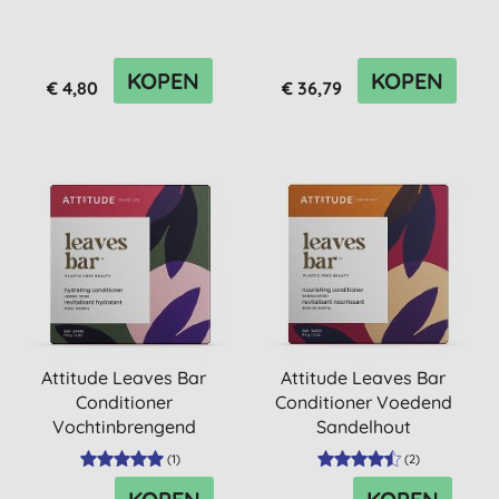
KOPEN
KOPEN
€ 4,80
€ 36,79
Attitude Leaves Bar
Attitude Leaves Bar
Conditioner
Conditioner Voedend
Vochtinbrengend
Sandelhout
Kruidengeur
(
1
)
(
2
)