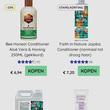
-25%
STAPELKORTING
Bee Honest Conditioner
Faith in Nature Jojoba
Aloë Vera & Honing
Conditioner (normaal tot
250ML (gekleurd)
droog haar)
(
7
)
(
4
)
KOPEN
KOPEN
€ 6,94
€ 7,20