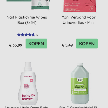
Naif Plasticvrije Wipes
Yoni Verband voor
Box (8x54)
Urineverlies - Mini
(
7
)
KOPEN
KOPEN
€ 33,99
€ 5,49
Attitude Little Ones Baby
Bio-D Spoelmiddel 5L