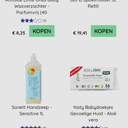
Wasverzachter -
Refill
Parfumvrij (40
wasbeurten)
(
1
)
KOPEN
KOPEN
€ 8,25
€ 19,41
Sonett Handzeep -
Naty Babydoekjes
Sensitive 1L
Gevoelige Huid - Aloë
vera