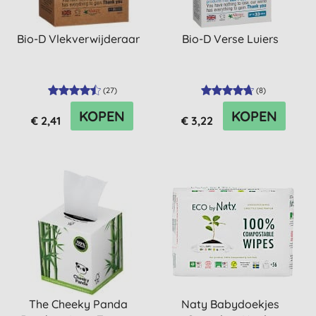
Bio-D Vlekverwijderaar
Bio-D Verse Luiers
(
27
)
(
8
)
KOPEN
KOPEN
€ 2,41
€ 3,22
The Cheeky Panda
Naty Babydoekjes