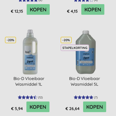
(
8
)
(
4
)
KOPEN
KOPEN
€ 12,15
€ 4,15
-20%
-20%
STAPELKORTING
Bio-D Vloeibaar
Bio-D Vloeibaar
Wasmiddel 1L
Wasmiddel 5L
(
12
)
(
7
)
KOPEN
KOPEN
€ 5,94
€ 26,64