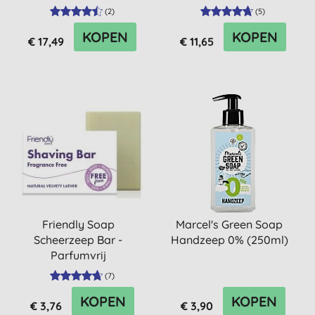
(
2
)
(
5
)
KOPEN
KOPEN
€ 17,49
€ 11,65
Friendly Soap
Marcel's Green Soap
Scheerzeep Bar -
Handzeep 0% (250ml)
Parfumvrij
(
7
)
KOPEN
KOPEN
€ 3,76
€ 3,90