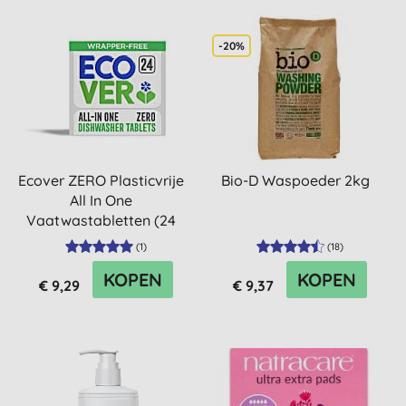
-20%
Ecover ZERO Plasticvrije
Bio-D Waspoeder 2kg
All In One
Vaatwastabletten (24
stuks)
(
1
)
(
18
)
KOPEN
KOPEN
€ 9,29
€ 9,37