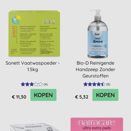
Sonett Vaatwaspoeder -
Bio-D Reinigende
1.5kg
Handzeep Zonder
Geurstoffen
(
4
)
(
8
)
KOPEN
KOPEN
€ 11,30
€ 5,32