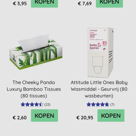
KOPEN
KOPEN
€ 3,95
€ 7,69
The Cheeky Panda
Attitude Little Ones Baby
Luxury Bamboo Tissues
Wasmiddel - Geurvrij (80
(80 tissues)
wasbeurten)
(
22
)
(
7
)
KOPEN
KOPEN
€ 2,60
€ 20,95