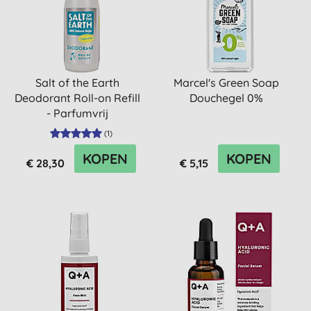
Salt of the Earth
Marcel's Green Soap
Deodorant Roll-on Refill
Douchegel 0%
- Parfumvrij
(
1
)
KOPEN
KOPEN
€ 28,30
€ 5,15