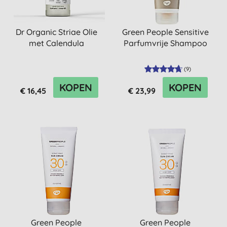
Dr Organic Striae Olie
Green People Sensitive
met Calendula
Parfumvrije Shampoo
(
9
)
KOPEN
KOPEN
€ 16,45
€ 23,99
Green People
Green People