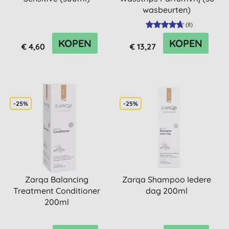
wasbeurten)
(
8
)
KOPEN
KOPEN
€ 4,60
€ 13,27
-25%
-25%
Zarqa Balancing
Zarqa Shampoo Iedere
Treatment Conditioner
dag 200ml
200ml