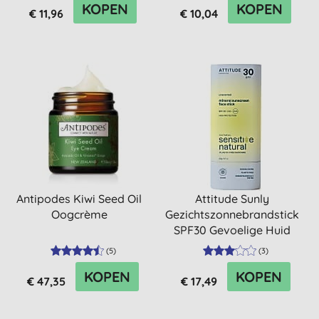
KOPEN
KOPEN
€ 11,96
€ 10,04
Antipodes Kiwi Seed Oil
Attitude Sunly
Oogcrème
Gezichtszonnebrandstick
SPF30 Gevoelige Huid
Parfumvrij
(
5
)
(
3
)
KOPEN
KOPEN
€ 47,35
€ 17,49