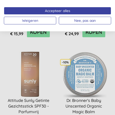
Weleda Baby Calendula
Miniml Glansspoelmiddel
Shampoo &
Parfumvrij - 5L Refill
Accepteer alles
Douchecrème 400ml
Weigeren
Nee, pas aan
KOPEN
KOPEN
€ 15,99
€ 24,99
-10%
Attitude Sunly Getinte
Dr. Bronner's Baby
Gezichtsstick SPF30 -
Unscented Organic
Parfumvrij
Magic Balm