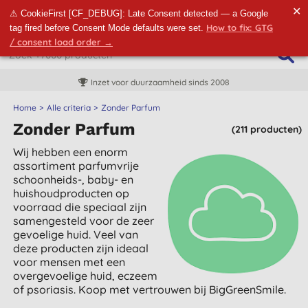
✕
⚠ CookieFirst [CF_DEBUG]: Late Consent detected — a Google
How to fix: GTG
tag fired before Consent Mode defaults were set.
/ consent load order →
Gratis verzending vanaf €60
Home
Alle criteria
Zonder Parfum
Zonder Parfum
(211 producten)
Wij hebben een enorm
assortiment parfumvrije
schoonheids-, baby- en
huishoudproducten op
voorraad die speciaal zijn
samengesteld voor de zeer
gevoelige huid. Veel van
deze producten zijn ideaal
voor mensen met een
overgevoelige huid, eczeem
of psoriasis. Koop met vertrouwen bij BigGreenSmile.