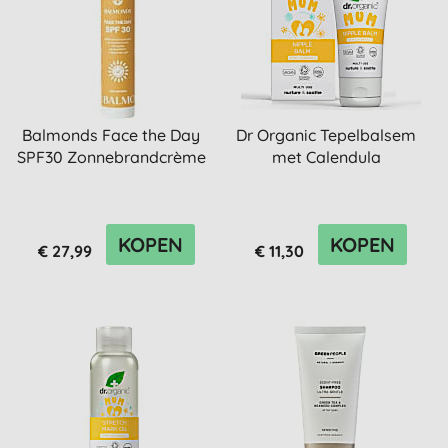
Balmonds Face the Day
Dr Organic Tepelbalsem
SPF30 Zonnebrandcrème
met Calendula
KOPEN
KOPEN
€ 27,99
€ 11,30