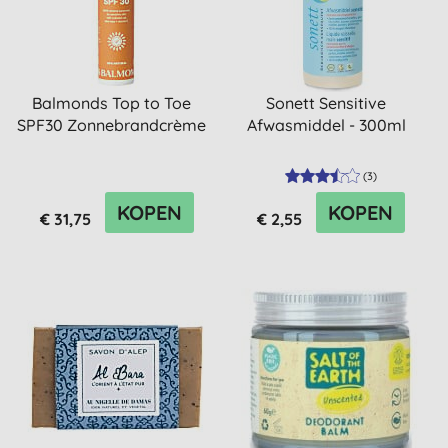
Balmonds Top to Toe
Sonett Sensitive
SPF30 Zonnebrandcrème
Afwasmiddel - 300ml
(
3
)
KOPEN
KOPEN
€ 31,75
€ 2,55