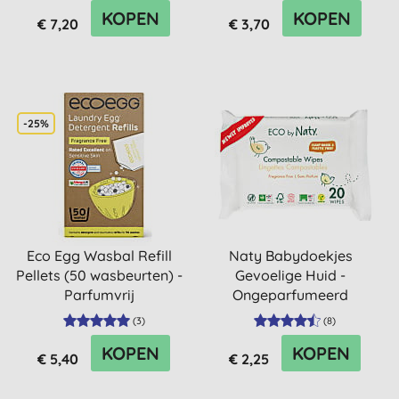
KOPEN
KOPEN
€ 7,20
€ 3,70
-25%
Eco Egg Wasbal Refill
Naty Babydoekjes
Pellets (50 wasbeurten) -
Gevoelige Huid -
Parfumvrij
Ongeparfumeerd
(Reispakket)
(
3
)
(
8
)
KOPEN
KOPEN
€ 5,40
€ 2,25