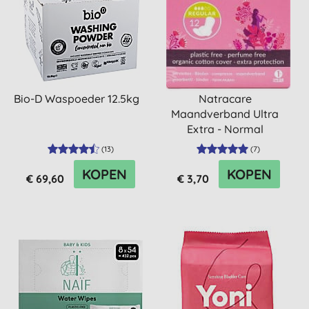
Bio-D Waspoeder 12.5kg
Natracare
Maandverband Ultra
Extra - Normal
(
13
)
(
7
)
KOPEN
KOPEN
€ 69,60
€ 3,70