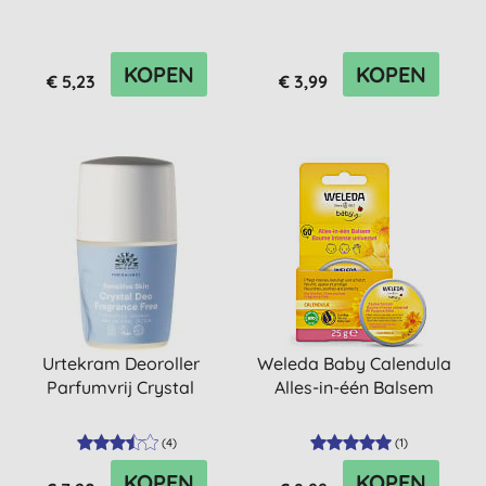
KOPEN
KOPEN
€ 5,23
€ 3,99
Urtekram Deoroller
Weleda Baby Calendula
Parfumvrij Crystal
Alles-in-één Balsem
(
4
)
(
1
)
KOPEN
KOPEN