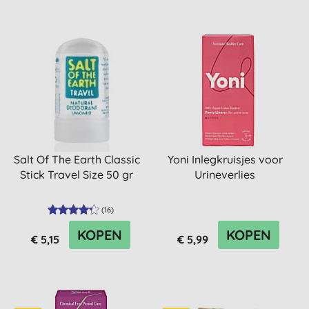
Salt Of The Earth Classic
Yoni Inlegkruisjes voor
Stick Travel Size 50 gr
Urineverlies
(
16
)
KOPEN
KOPEN
€ 5,15
€ 5,99