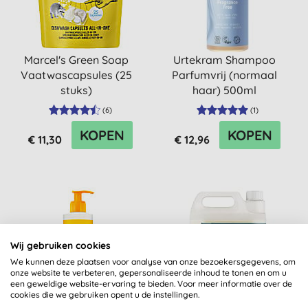
Marcel's Green Soap
Urtekram Shampoo
Vaatwascapsules (25
Parfumvrij (normaal
stuks)
haar) 500ml
(
6
)
(
1
)
KOPEN
KOPEN
€ 11,30
€ 12,96
Wij gebruiken cookies
We kunnen deze plaatsen voor analyse van onze bezoekersgegevens, om
onze website te verbeteren, gepersonaliseerde inhoud te tonen en om u
een geweldige website-ervaring te bieden. Voor meer informatie over de
cookies die we gebruiken opent u de instellingen.