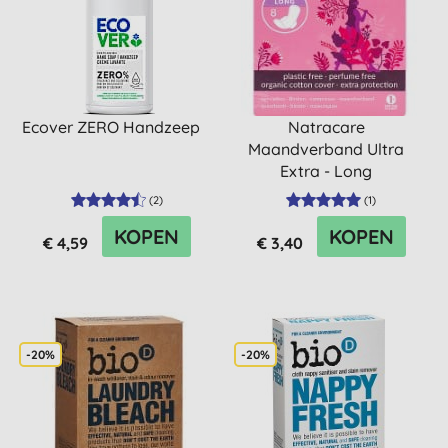
Ecover ZERO Handzeep
Natracare
Maandverband Ultra
Extra - Long
(
2
)
(
1
)
KOPEN
KOPEN
€ 4,59
€ 3,40
-20%
-20%