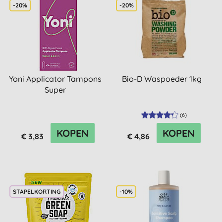
-20%
-20%
Yoni Applicator Tampons
Bio-D Waspoeder 1kg
Super
(
6
)
KOPEN
KOPEN
€ 3,83
€ 4,86
STAPELKORTING
-10%