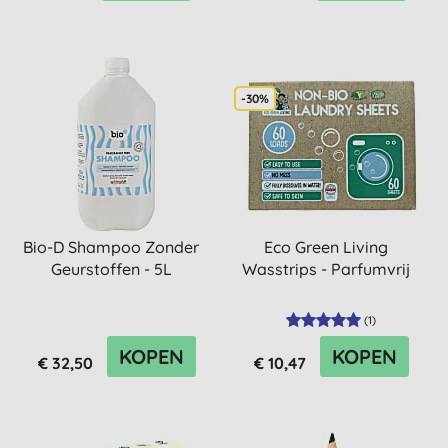
-30%
Bio-D Shampoo Zonder
Eco Green Living
Geurstoffen - 5L
Wasstrips - Parfumvrij
(
1
)
KOPEN
KOPEN
€ 32,50
€ 10,47