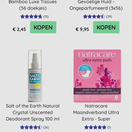
Bamboo Luxe Tissues
Gevoelige Huid -
(56 doekjes)
Ongeparfumeerd (3x56)
(
13
)
(
29
)
KOPEN
KOPEN
€ 2,45
€ 9,95
Salt of the Earth Natural
Natracare
Crystal Unscented
Maandverband Ultra
Deodorant Spray 100 ml
Extra - Super
(
26
)
(
1
)