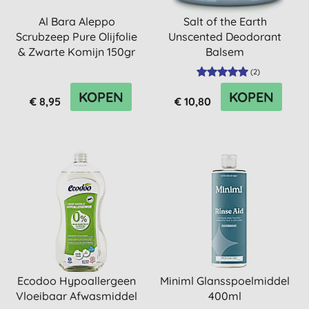
Al Bara Aleppo
Salt of the Earth
Scrubzeep Pure Olijfolie
Unscented Deodorant
& Zwarte Komijn 150gr
Balsem
(
2
)
KOPEN
KOPEN
€ 8,95
€ 10,80
Ecodoo Hypoallergeen
Miniml Glansspoelmiddel
Vloeibaar Afwasmiddel
400ml