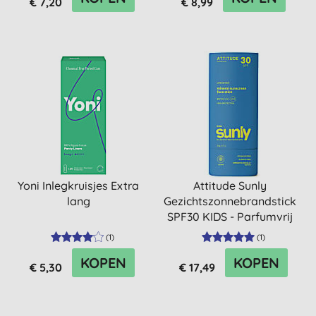
€ 7,20
€ 8,99
Yoni Inlegkruisjes Extra
Attitude Sunly
lang
Gezichtszonnebrandstick
SPF30 KIDS - Parfumvrij
(
1
)
(
1
)
KOPEN
KOPEN
€ 5,30
€ 17,49