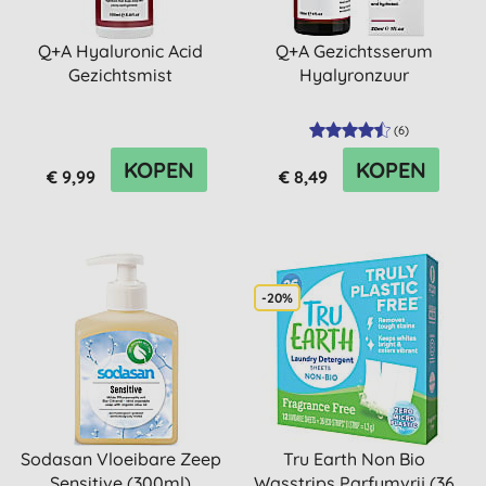
Q+A Hyaluronic Acid
Q+A Gezichtsserum
Gezichtsmist
Hyalyronzuur
(
6
)
KOPEN
KOPEN
€ 9,99
€ 8,49
-20%
Sodasan Vloeibare Zeep
Tru Earth Non Bio
Sensitive (300ml)
Wasstrips Parfumvrij (36