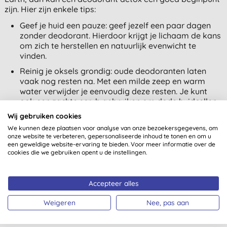
zijn. Hier zijn enkele tips:
Geef je huid een pauze: geef jezelf een paar dagen
zonder deodorant. Hierdoor krijgt je lichaam de kans
om zich te herstellen en natuurlijk evenwicht te
vinden.
Reinig je oksels grondig: oude deodoranten laten
vaak nog resten na. Met een milde zeep en warm
water verwijder je eenvoudig deze resten. Je kunt
ook een zachte scrub gebruiken om dode huidcellen
te exfoliëren en de poriën vrij te maken.
Wij gebruiken cookies
Na de deodorant detox ben je helemaal klaar voor het
We kunnen deze plaatsen voor analyse van onze bezoekersgegevens, om
gebruiken van een natuurlijke deodorant. Experimenteer
onze website te verbeteren, gepersonaliseerde inhoud te tonen en om u
een geweldige website-ervaring te bieden. Voor meer informatie over de
gerust met verschillende geuren totdat je jouw favoriet
cookies die we gebruiken opent u de instellingen.
hebt gevonden. Onthoud ook dat niet elk lichaam
hetzelfde is: het kan even duren voordat je lichaam
volledig gewend is aan de natuurlijke deodorant. Wees
Accepteer alles
geduldig en geef het de tijd. Voor je het weet geniet je
van alle voordelen van een natuurlijke deodorant en wil
Weigeren
Nee, pas aan
je nooit meer terug.