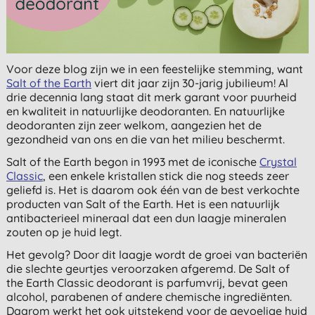
Voor deze blog zijn we in een feestelijke stemming, want
Salt of the Earth
viert dit jaar zijn 30-jarig jubilieum! Al
drie decennia lang staat dit merk garant voor puurheid
en kwaliteit in natuurlijke deodoranten. En natuurlijke
deodoranten zijn zeer welkom, aangezien het de
gezondheid van ons en die van het milieu beschermt.
Salt of the Earth begon in 1993 met de iconische
Crystal
Classic
, een enkele kristallen stick die nog steeds zeer
geliefd is. Het is daarom ook één van de best verkochte
producten van Salt of the Earth. Het is een natuurlijk
antibacterieel mineraal dat een dun laagje mineralen
zouten op je huid legt.
Het gevolg? Door dit laagje wordt de groei van bacteriën
die slechte geurtjes veroorzaken afgeremd. De Salt of
the Earth Classic deodorant is parfumvrij, bevat geen
alcohol, parabenen of andere chemische ingrediënten.
Daarom werkt het ook uitstekend voor de gevoelige huid