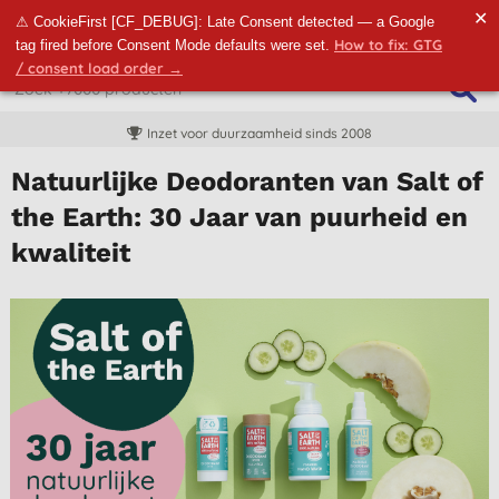
✕
⚠ CookieFirst [CF_DEBUG]: Late Consent detected — a Google
How to fix: GTG
tag fired before Consent Mode defaults were set.
/ consent load order →
Inzet voor duurzaamheid sinds 2008
Natuurlijke Deodoranten van Salt of
the Earth: 30 Jaar van puurheid en
kwaliteit