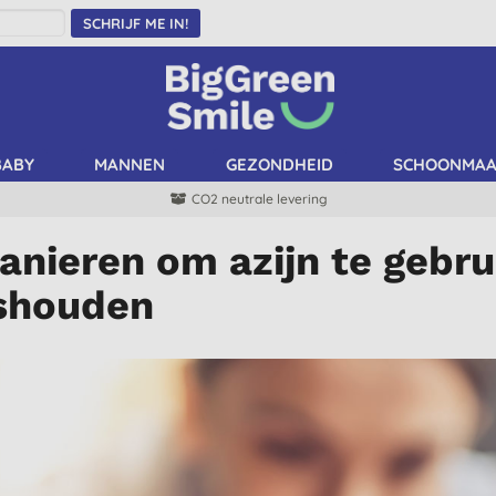
SCHRIJF ME IN!
BABY
MANNEN
GEZONDHEID
SCHOONMA
CO2 neutrale levering
anieren om azijn te gebru
shouden