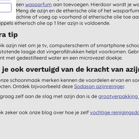
del
of een
wasparfum
aan toevoegen. Hierdoor wordt je wa
eerlijk. Meng de azijn en de etherische olie of het wasparfu
e wasmachine of voeg op voorhand al etherische olie toe aan 
ppels etherisch olie op 1 liter azijn is voldoende.
ra tip
ik azijn niet om je tv, computerscherm of smartphone schoo
stotende laagje dat vingerafdrukken helpt voorkomen. Gebru
nt met gedestilleerd water en een microvezel doekje.
 je ook overtuigd van de kracht van azi
nze schoonmaak merken kennen de voordelen ervan en som
cten. Ontdek bijvoorbeeld deze
Sodasan azijnreiniger
.
 graag zelf aan de slag met azijn dan is de
grootverpakking 
k zeker ook onze blog over hoe je zelf
vochtige reinigingsd