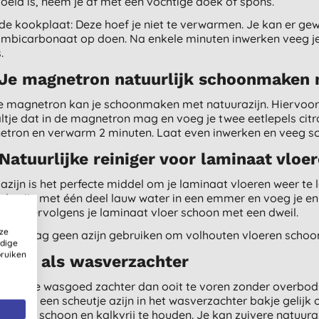
oeld is, neem je af met een vochtige doek of spons.
de kookplaat: Deze hoef je niet te verwarmen. Je kan er ge
umbicarbonaat op doen. Na enkele minuten inwerken veeg je
.
 Je magnetron natuurlijk schoonmaken 
e magnetron kan je schoonmaken met natuurazijn. Hiervoor do
ltje dat in de magnetron mag en voeg je twee eetlepels citro
tron en verwarm 2 minuten. Laat even inwerken en veeg s
 Natuurlijke reiniger voor laminaat vloe
 azijn is het perfecte middel om je laminaat vloeren weer te
ol azijn met één deel lauw water in een emmer en voeg je en
Maak vervolgens je laminaat vloer schoon met een dweil.
ze
p: Je mag geen azijn gebruiken om volhouten vloeren schoo
ldige
bruiken
 Azijn als wasverzachter
zijn is je wasgoed zachter dan ooit te voren zonder overbod
dien is een scheutje azijn in het wasverzachter bakje gelij
chine schoon en kalkvrij te houden. Je kan zuivere natuura