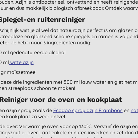
ouden. Azijn is antibacterieel, ontvettend en heeft reinigen
zuur en dus makkelijk biologisch afbreekbaar. Ontdek waarvo
 Spiegel-en ruitenreiniger
chijnlijk wist je al wel dat natuurazijn perfect is om glaz
streeploze en glanzend schone spiegels en ramen is volgende
eter. Je hebt maar 3 ingrediënten nodig:
0 ml gedenatureerde alcohol
0 ml
witte azijn
5gr maïszetmeel
deze drie ingrediënten met 500 ml lauw water en giet het me
men streeploos schoon te maken!
 Reiniger voor de oven en kookplaat
en azijn spray zoals de
Ecodoo spray azijn Framboos
en
na
en kookplaat zo weer ontvet.
de over: Verwarm je oven voor op 130°C. Verstuif de azijn en
ringszout er over. Laat enkele minuten inwerken en zet dan d