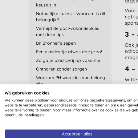
afgek
keuze zijn
Voor 
Natuurlijke Luiers – Waarom is dit
natri
belangrijk?
spons
Vermijd de post-vakantieblues
3 -
met deze tips
Dr. Bronner’s zepen
Ook j
schaa
Een plasticvrije afwas doe je zo!
magne
Zo ga je plasticvrij op vakantie
4 -
Ontharen zonder zorgen
Waarom PH-waardes van belang
Witte
zijn
alcoh
toe. 
Ontdek Seepje – Hét natuurlijke
Wij gebruiken cookies
was-en poetsmerk!
We kunnen deze plaatsen voor analyse van onze bezoekersgegevens, om on
Let o
website te verbeteren, gepersonaliseerde inhoud te tonen en om u een gewe
Meer lezen: Salt of the Earth
website-ervaring te bieden. Voor meer informatie over de cookies die we ge
5 -
opent u de instellingen.
Tuinieren: goed voor lichaam én
geest!
Met a
Boven
Tips voor nieuwe ouders
Accepteer alles
wasma