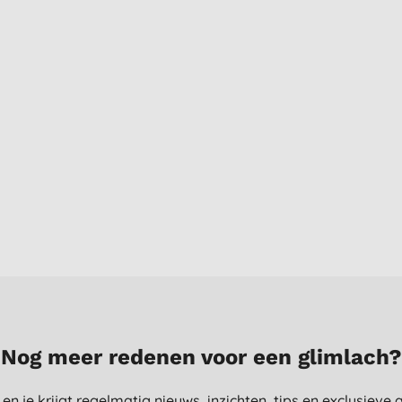
Nog meer redenen voor een glimlach?
st en je krijgt regelmatig nieuws, inzichten, tips en exclusiev