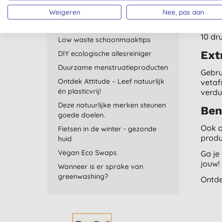
Waarom bomen zo belangrijk zijn
Laven
Weigeren
Nee, pas aan
Ontdek Weleda duurzame
ook h
verzorging
van j
10 dru
Low waste schoonmaaktips
Ext
DIY ecologische allesreiniger
Duurzame menstruatieproducten
Gebru
Ontdek Attitude – Leef natuurlijk
vetaf
én plasticvrij!
verdu
Deze natuurlijke merken steunen
Ben
goede doelen.
Ook o
Fietsen in de winter - gezonde
produ
huid
Vegan Eco Swaps
Ga je
jouw!
Wanneer is er sprake van
greenwashing?
Ontde