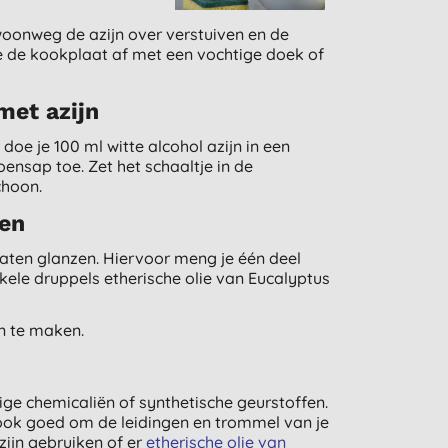
woonweg de azijn over verstuiven en de
 de kookplaat af met een vochtige doek of
met azijn
e je 100 ml witte alcohol azijn in een
ensap toe. Zet het schaaltje in de
choon.
ren
 laten glanzen. Hiervoor meng je één deel
kele druppels etherische olie van Eucalyptus
n te maken.
ige chemicaliën of synthetische geurstoffen.
k ook goed om de leidingen en trommel van je
zijn gebruiken of er
etherische olie van