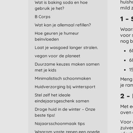
huish
Wat is baking soda en hoe
mild 
gebruik je het?
B Corps
1 -
Wat kan je allemaal refillen?
Waars
Hoe geuren je humeur
voor 
beïnvloeden
nog b
Laat je wasgoed langer stralen.
6
vegan voor de planeet
6
Duurzame keuzes maken samen
1
met je kids
Minimalistisch schoonmaken
Meng 
je ra
Huidverzorging bij wintersport
2 -
Stel zelf het ideale
eindejaarsgeschenk samen
Met e
Droge huid in de winter – Onze
oven 
beste tips!
Voor 
Najaarsschoonmaak tips
zuive
Waarom vaste zepen een goede